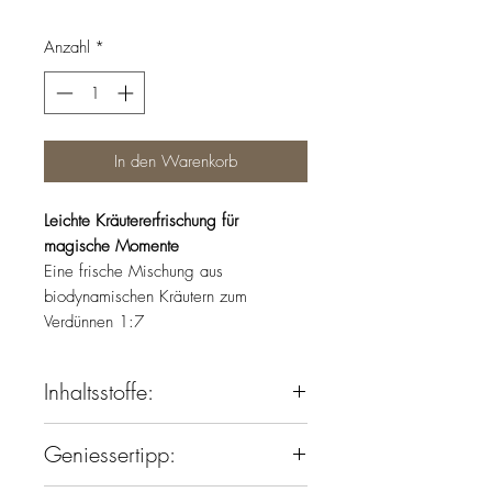
Anzahl
*
In den Warenkorb
Leichte Kräutererfrischung für
magische Momente
Eine frische Mischung aus
biodynamischen Kräutern zum
Verdünnen 1:7
Inhaltsstoffe:
Wasser, Ananassalbei, Grüne Minze,
Geniessertipp:
Goldmelisse, Zucker, Zitronen,
Säuerungsmittel: Zitronensäure