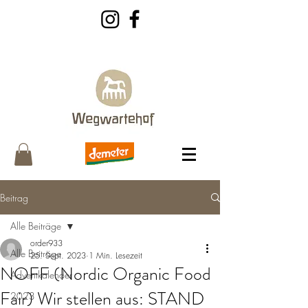
Beitrag
Alle Beiträge
order933
Alle Beiträge
25. Sept. 2023
1 Min. Lesezeit
NOFF (Nordic Organic Food
Adventkalender
Fair) Wir stellen aus: STAND
2023