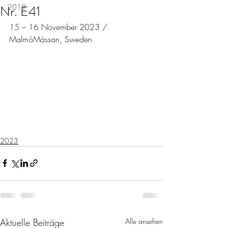
Nr. E41
2019
15 – 16 November 2023 / 
MalmöMässan, Sweden
2023
Aktuelle Beiträge
Alle ansehen