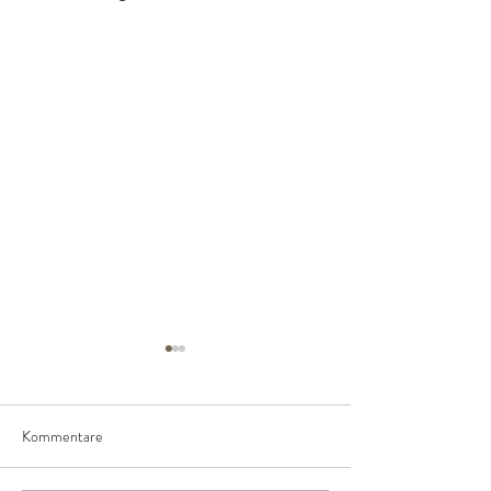
Kommentare
Biogast Messe