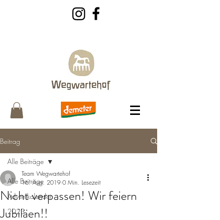
Beitrag
Alle Beiträge
Team Wegwartehof
Alle Beiträge
16. Aug. 2019
0 Min. Lesezeit
Nicht verpassen! Wir feiern
Adventkalender
Jubiläen!!
2023