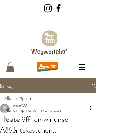
Beitrag
Alle Beiträge
order933
Alle Beiträge
23. Dez. 2019
1 Min. Lesezeit
Heute öffnen wir unser
Adventkalender
Adventskästchen...
2023