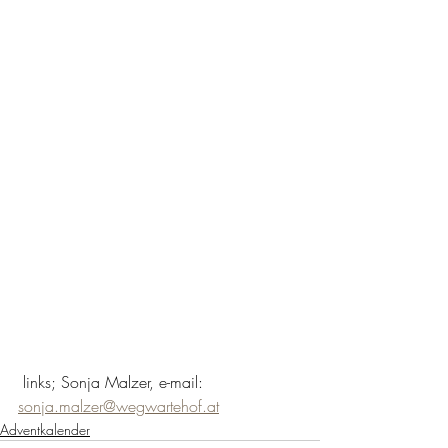
 links; Sonja Malzer, e-mail: 
sonja.malzer@wegwartehof.at
Adventkalender