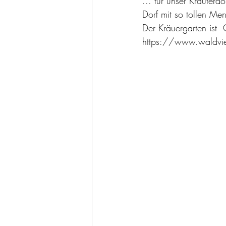
... für unser Kräuterd
Dorf mit so tollen Me
Der Kräuergarten ist  
https://www.waldviert