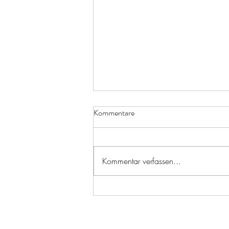
Kommentare
Kommentar verfassen...
Heute öffnen wir unser
Adventskästchen...