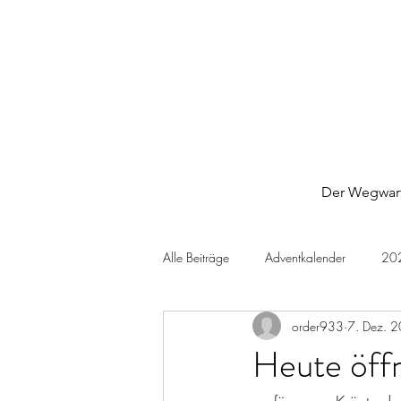
Der Wegwar
Alle Beiträge
Adventkalender
20
order933
7. Dez. 
Heute öffn