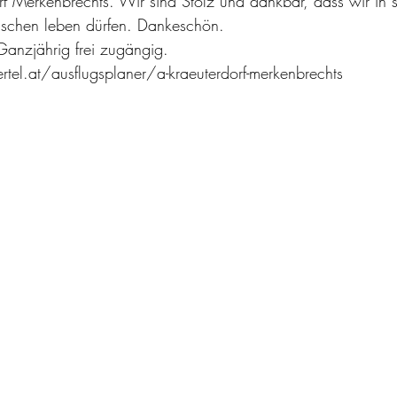
orf Merkenbrechts. Wir sind Stolz und dankbar, dass wir in 
nschen leben dürfen. Dankeschön. 
Ganzjährig frei zugängig. 
el.at/ausflugsplaner/a-kraeuterdorf-merkenbrechts